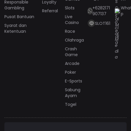
Responsible
Loyalty
Gambling
Slots
+6282171
Wha
Referral
907137
p
Pusat Bantuan
Live
Casino
SLOT161
Syarat dan
Ketentuan
Race
Olahraga
Crash
Game
Arcade
Poker
E-Sports
Sabung
Ayam
Togel