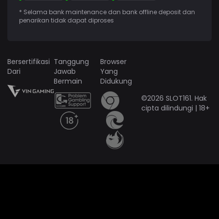
* Selama bank maintenance dan bank offline deposit dan
penarikan tidak dapat diproses
Bersertifikasi
Tanggung
Browser
Dari
Jawab
Yang
Bermain
Didukung
©2026 SLOT161. Hak
cipta dilindungi | 18+