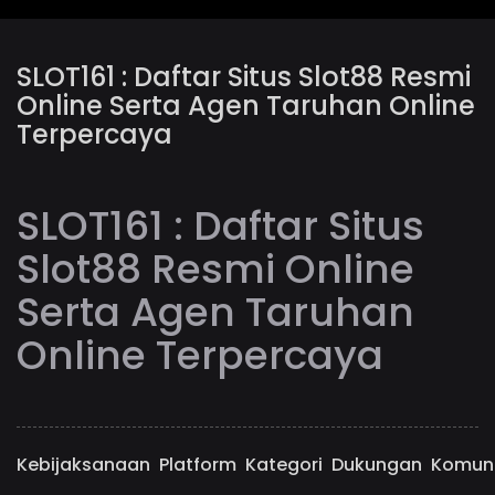
SLOT161 : Daftar Situs Slot88 Resmi
Online Serta Agen Taruhan Online
Terpercaya
SLOT161 : Daftar Situs
Slot88 Resmi Online
Serta Agen Taruhan
Online Terpercaya
Kebijaksanaan
Platform
Kategori
Dukungan
Komun