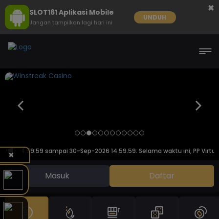
×
SLOT161 Aplikasi Mobile
UNDUH
Jangan tampilkan lagi hari ini
6 dari 14.59.59 sampai 30-Sep-2026 14.59.59. Selama waktu ini, PP Vir
✖
Masuk
Daftar