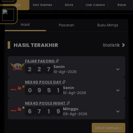
Togel
Hot Games
Slots
Live Casino
Race
Hasil
Pasaran
Buku Mimpi
HASIL TERAKHIR
Statistik
FAJAR PAKONG
Senin
2
2
7
10-Agt-2026
NEX4D POOLS DAY
Senin
0
9
5
1
10-Agt-2026
NEX4D POOLS NIGHT
Minggu
6
7
1
9
09-Agt-2026
Lihat semua