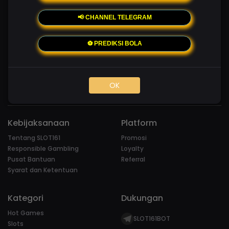
SLOT161 : Daftar Situs
📢 CHANNEL TELEGRAM
Slot88 Resmi Online
⚽ PREDIKSI BOLA
Serta Agen Taruhan
Online Terpercaya
OK
Kebijaksanaan
Platform
Tentang SLOT161
Promosi
Responsible Gambling
Loyalty
Pusat Bantuan
Referral
Syarat dan Ketentuan
Kategori
Dukungan
Hot Games
SLOT161BOT
Slots