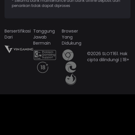
* Selama bank maintenance dan bank offline deposit dan
penarikan tidak dapat diproses
Bersertifikasi
Tanggung
Browser
Dari
Jawab
Yang
Bermain
Didukung
©2026 SLOT161. Hak
cipta dilindungi | 18+