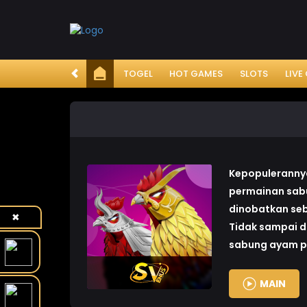
TOGEL
HOT GAMES
SLOTS
LIVE
Kepopulerannya
permainan sabu
dinobatkan seb
✖
Tidak sampai d
sabung ayam pal
MAIN