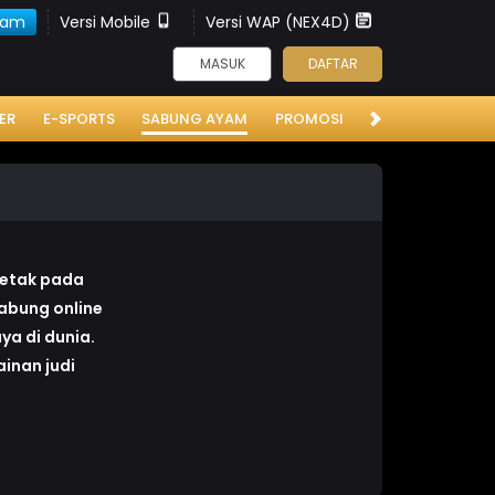
gram
Versi Mobile
Versi WAP (NEX4D)
MASUK
DAFTAR
ER
E-SPORTS
SABUNG AYAM
PROMOSI
letak pada
abung online
ya di dunia.
inan judi