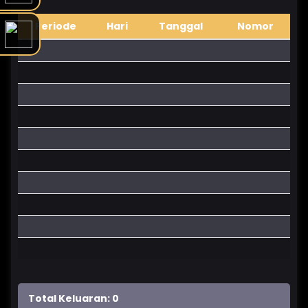
Periode
Hari
Tanggal
Nomor
Total Keluaran: 0