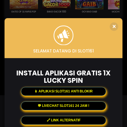
GATES OF OLYMPUS POP
BANG GACOR 1000
GOYANG GAIB
MOCHI MANIA
×
FORTUNE GEMS 500
SWEET BONANZA 2500
GATES OF OLYMPUS 1000
PIRATE QUEST
SELAMAT DATANG DI SLOT161
INSTALL APLIKASI GRATIS 1X
LUCKY SPIN
📱 APLIKASI SLOT161 ANTI BLOKIR
SLOT161 : Daftar Situs Slot88 Resmi
💬 LIVECHAT SLOT161 24 JAM !
Online Serta Agen Taruhan Online
Terpercaya
🔗 LINK ALTERNATIF