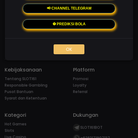
SLOT161 : Daftar Situs
📢 CHANNEL TELEGRAM
Slot88 Resmi Online
⚽ PREDIKSI BOLA
Serta Agen Taruhan
Online Terpercaya
OK
Kebijaksanaan
Platform
Tentang SLOT161
Promosi
Responsible Gambling
Loyalty
Pusat Bantuan
Referral
Syarat dan Ketentuan
Kategori
Dukungan
Hot Games
SLOT161BOT
Slots
Live Casino
+6282171907137