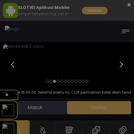
×
SLOT161 Aplikasi Mobile
UNDUH
Jangan tampilkan lagi hari ini
.23 sampai 15.00.00. Selama waktu ini, CQ9 permainan tidak akan ters
✖
Masuk
Daftar