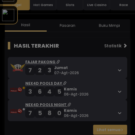
Togel
Hot Games
Slots
Live Casino
Race
Hasil
Pasaran
Buku Mimpi
HASIL TERAKHIR
Statistik
FAJAR PAKONG
Jumat
7
2
3
07-Agt-2026
NEX4D POOLS DAY
Kamis
3
6
4
5
06-Agt-2026
NEX4D POOLS NIGHT
Kamis
7
5
8
0
06-Agt-2026
Lihat semua